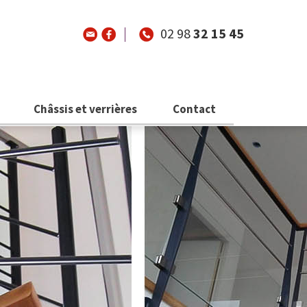
02 98
32 15 45
Châssis et verrières
Contact