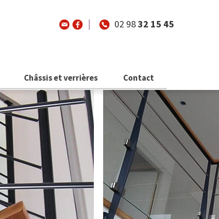
02 98
32 15 45
Châssis et verrières
Contact