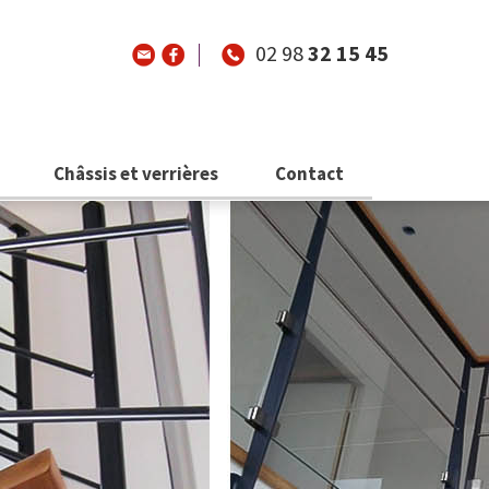
02 98
32 15 45
Châssis et verrières
Contact