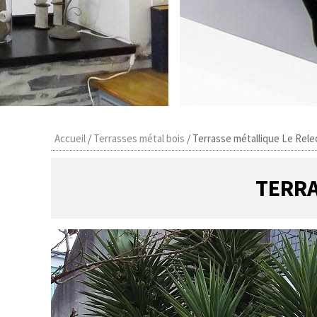
Accueil
/
Terrasses métal bois
/
Terrasse métallique Le Rel
TERRA